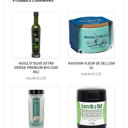
HUILE D'OLIVE EXTRA
KHOISAN FLEUR DE SEL (200
VIERGE PREMIUM BIO (500
G)
ML)
€13,95
€14,50
€12,95
€12,95