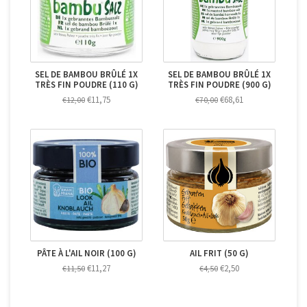
SEL DE BAMBOU BRÛLÉ 1X
SEL DE BAMBOU BRÛLÉ 1X
TRÈS FIN POUDRE (110 G)
TRÈS FIN POUDRE (900 G)
€11,75
€68,61
€12,00
€70,00
PÂTE À L'AIL NOIR (100 G)
AIL FRIT (50 G)
€11,27
€2,50
€11,50
€4,50