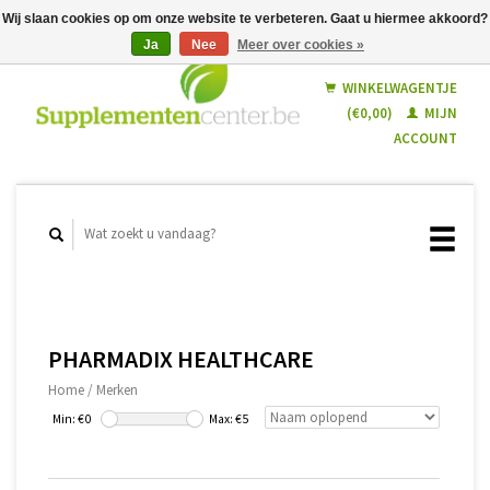
Wij slaan cookies op om onze website te verbeteren. Gaat u hiermee akkoord?
Ja
Nee
Meer over cookies »
Nederlands
Français
WINKELWAGENTJE
(€0,00)
MIJN
ACCOUNT
PHARMADIX HEALTHCARE
Home
/
Merken
Min: €
0
Max: €
5