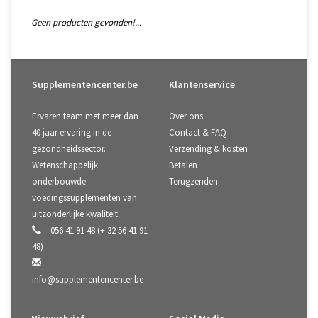
Geen producten gevonden!...
Supplementencenter.be
Klantenservice
Ervaren team met meer dan
Over ons
40 jaar ervaring in de
Contact & FAQ
gezondheidssector.
Verzending & kosten
Wetenschappelijk
Betalen
onderbouwde
Terugzenden
voedingssupplementen van
uitzonderlijke kwaliteit.
056 41 91 48 (+ 32 56 41 91
48)
info@supplementencenter.be