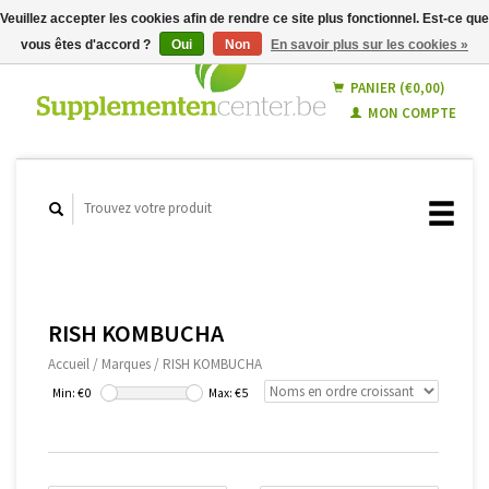
Veuillez accepter les cookies afin de rendre ce site plus fonctionnel. Est-ce que
vous êtes d'accord ?
Oui
Non
En savoir plus sur les cookies »
Français
Nederlands
PANIER (€0,00)
MON COMPTE
RISH KOMBUCHA
Accueil
/
Marques
/
RISH KOMBUCHA
Min: €
0
Max: €
5