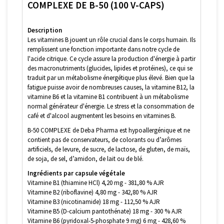
COMPLEXE DE B-50 (100 V-CAPS)
Description
Les vitamines B jouent un rôle crucial dans le corps humain. Ils
remplissent une fonction importante dans notre cycle de
l'acide citrique. Ce cycle assure la production d'énergie à partir
des macronutriments (glucides, lipides et protéines), ce qui se
traduit par un métabolisme énergétique plus élevé. Bien que la
fatigue puisse avoir de nombreuses causes, la vitamine B12, la
vitamine B6 et la vitamine B1 contribuent à un métabolisme
normal générateur d'énergie. Le stress et la consommation de
café et d'alcool augmentent les besoins en vitamines B.
B-50 COMPLEXE de Deba Pharma est hypoallergénique et ne
contient pas de conservateurs, de colorants ou d’arômes
artificiels, de levure, de sucre, de lactose, de gluten, de maïs,
de soja, de sel, d’amidon, de lait ou de blé.
Ingrédients par capsule végétale
Vitamine B1 (thiamine HCl) 4,20 mg - 381,80 % AJR
Vitamine B2 (riboflavine) 4,80 mg - 342,80 % AJR
Vitamine B3 (nicotinamide) 18 mg - 112,50 % AJR
Vitamine B5 (D-calcium pantothénate) 18 mg - 300 % AJR
Vitamine B6 (pyridoxal-5-phosphate 9 mg) 6 mg - 428,60 %