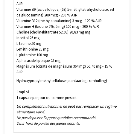
AJR
Vitamine B9 (acide folique, (6S) 5-méthyltetrahydrofolate, sel
de glucosamine) 200 mcg - 200 % AJR
Vitamine B12 (méthylcobalamine) 3 mcg - 120 % AJR
Vitamine H (biotine 2%, 5 mg) 100 mcg - 200 % AJR
Choline (cholinebitartrate 52,08) 20,83 mg mg
Inositol 25 mg
L-taurine 50 mg
L-méthionine 25 mg
L-glutamine 100 mg
Alpha-acide lipoïque 25 mg
Magnésium (citrate de magnésium 364 mg) 56,40 mg - 15 %
AJR
Hydroxypropylmethylcellulose (plantaardige omhulling)
Emploi
1 capsule par jour ou comme prescrit.
Un complément nutritionnel ne peut pas remplacer un régime
alimentaire varié.
Ne pas dépasser l'apport quotidien recommandé.
Tenir hors de portée des jeunes enfants.