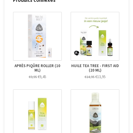
APRÈS PIQÛRE ROLLER (10
HUILE TEA TREE - FIRST AID
ML)
(20 ML)
€9,45
€13,95
€9,95
€14,95