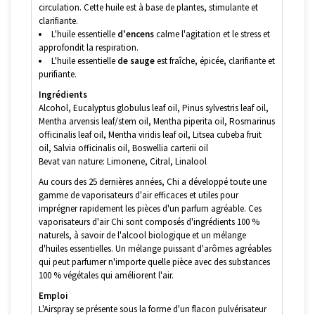
circulation. Cette huile est à base de plantes, stimulante et
clarifiante.
L'huile essentielle
d'encens
calme l'agitation et le stress et
approfondit la respiration.
L'huile essentielle
de sauge
est fraîche, épicée, clarifiante et
purifiante.
Ingrédients
Alcohol, Eucalyptus globulus leaf oil, Pinus sylvestris leaf oil,
Mentha arvensis leaf/stem oil, Mentha piperita oil, Rosmarinus
officinalis leaf oil, Mentha viridis leaf oil, Litsea cubeba fruit
oil, Salvia officinalis oil, Boswellia carterii oil
Bevat van nature: Limonene, Citral, Linalool
Au cours des 25 dernières années, Chi a développé toute une
gamme de vaporisateurs d'air efficaces et utiles pour
imprégner rapidement les pièces d'un parfum agréable. Ces
vaporisateurs d'air Chi sont composés d'ingrédients 100 %
naturels, à savoir de l'alcool biologique et un mélange
d'huiles essentielles. Un mélange puissant d'arômes agréables
qui peut parfumer n'importe quelle pièce avec des substances
100 % végétales qui améliorent l'air.
Emploi
L'Airspray se présente sous la forme d'un flacon pulvérisateur