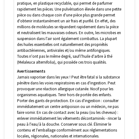
pratique, en plastique recyclable, qui permet de parfumer
rapidement les pièces. Une pulvérisation élevée dans une petite
pièce ou dans chaque coin d'une pièce plus grande permet
d'obtenir instantanément un air frais et purifié. En effet, des
millions de molécules se répandent rapidement dans la pièce
et neutralisent les mauvaises odeurs. En outre, les microbes en
suspension dans l'air sont également combattus. La plupart
des huiles essentielles ont naturellement des propriétés
antibactériennes, antivirales et/ou même antifongiques.
Toutes n'ont pas le même degré, sauf l'huile d'arbre à thé
(Melaleuca alternifolia), qui possède ces trois qualités.
Avertissements
Jamais vaporiser dans les yeux ! Peut être fatal si la substance
pénètre dans les voies respiratoires en cas d'ingestion. Peut
provoquer une réaction allergique cutanée. Nocif pour les
organismes aquatiques. Tenir hors de portée des enfants.
Porter des gants de protection. En cas d'ingestion : consulter
immédiatement un centre antipoison ou un médecin, ne pas
faire vomir. En cas de contact avec la peau (ou les cheveux) :
enlever immédiatement les vêtements décontaminés - rincer la
peau à l'eau/à la douche. Conserver sous clé. Éliminer le
contenu et l'emballage conformément aux réglementations
locales, régionales, nationales et internationales.