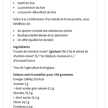
Santé du foie
La protection du foie
Le pouvoir détoxifiant du foie
Grâce à la combinaison d'un extrait et d'une poudre, vous
bénéficiez de :
du spectre complet des substances actives
Biodisponibilité élevée de la silymarine
Un effet équilibré et durable
Ingrédients
Poudre de chardon-marie*
(gluten)
(90,3 %) et extrait de
chardon-marie* (9,7 %) (Silybum marianum L.)
d'Europe/France
*Issu de l'agriculture biologique
Valeurs nutritionnelles pour 100 grammes
Énergie 1384 kj/332 kcal
Graisses 2 g
> dont acides gras saturés 0,2 g
Glucides 76,3 g
> dont sucres 22,2 g
Fibres 14,1 g
Protéines 6,4 g