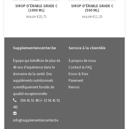
SIROP D'ÉRABLE GRADE C
SIROP D'ÉRABLE GRADE C
(1000 ML)
(500 ML)
€20,75
€11,20
€21,25
€11,38
Supplementencenter.be
Service à la clientèle
Équipe qui bénéficie de plus de
À propos de nous
40 ans d’expérience dans le
Contact & FAQ
domaine de la santé. Des
Envoi & frais
suppléments nutritionnels
Paiement
scientifiquement fondés de
Renvoi
qualité exceptionnelle.
056 41 91 48 (+ 32 56 41 91
48)
info@supplementencenter.be