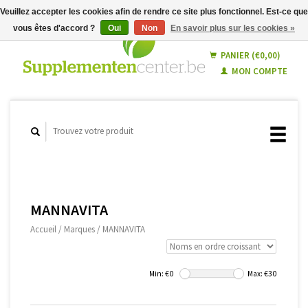
Veuillez accepter les cookies afin de rendre ce site plus fonctionnel. Est-ce que
vous êtes d'accord ?
Oui
Non
En savoir plus sur les cookies »
Français
Nederlands
PANIER (€0,00)
MON COMPTE
MANNAVITA
Accueil
/
Marques
/
MANNAVITA
Min: €
0
Max: €
30