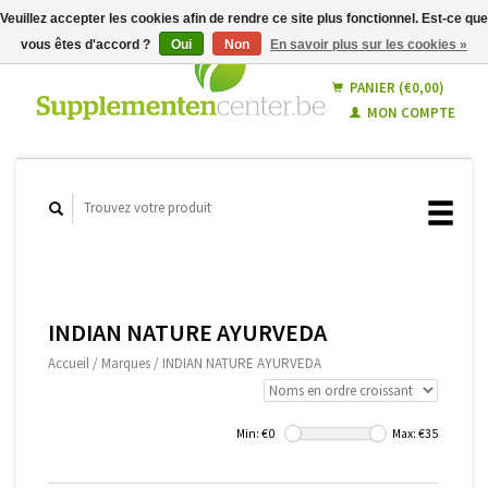
Veuillez accepter les cookies afin de rendre ce site plus fonctionnel. Est-ce que
vous êtes d'accord ?
Oui
Non
En savoir plus sur les cookies »
Français
Nederlands
PANIER (€0,00)
MON COMPTE
INDIAN NATURE AYURVEDA
Accueil
/
Marques
/
INDIAN NATURE AYURVEDA
Min: €
0
Max: €
35