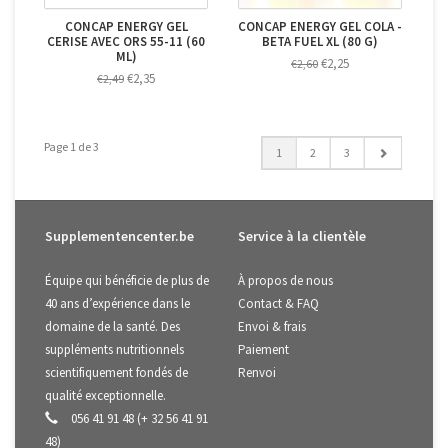
CONCAP ENERGY GEL
CONCAP ENERGY GEL COLA -
CERISE AVEC ORS 55-11 (60
BETA FUEL XL (80 G)
ML)
€2,25
€2,60
€2,35
€2,49
Page 1 de 3
1
2
3
Supplementencenter.be
Service à la clientèle
Équipe qui bénéficie de plus de
À propos de nous
40 ans d’expérience dans le
Contact & FAQ
domaine de la santé. Des
Envoi & frais
suppléments nutritionnels
Paiement
scientifiquement fondés de
Renvoi
qualité exceptionnelle.
056 41 91 48 (+ 32 56 41 91
48)