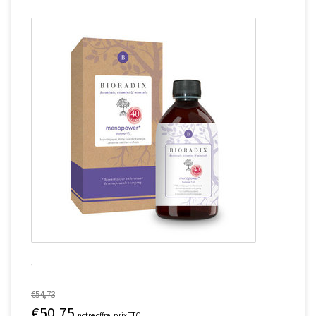
€54,73
€50,75
notre offre, prix TTC