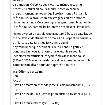
Description
La transition. Qu'est-ce que c'est ? La ménopause est un
processus naturel au cours duquel le corps recherche
progressivement un nouvel équilibre hormonal. Pendant la
ménopause, la production d'œstrogènes ou d'hormones
féminines diminue. Cela provoque les symptômes typiques de
la ménopause, comme les bouffées de chaleur et l'irritabilité.
Menopower est un extrait végétal naturel à base de gattilier, de
thé de Java et de stigmates de maïs. En Europe et en Amérique
du Nord, le gattilier est utilisé comme agent
phytothérapeutique depuis plus de 2000 ans. Le gattilier
contribue à un équilibre hormonal et est utilisé pour les
inconforts menstruels et les symptômes de la ménopause
(EFSA-ID 3654). Avec le thé de Java et les stigmates de maïs, la
combinaison idéale pour une approche naturelle.
Ingrédients par 10 ml
Eau
Alcool
Extrait de marronnier d'Inde (Aesculus hippocastanum L.) 112
mg
Extrait de thé de Java (Orthosiphon aristatus (Blume) Miq.) 111
mg
Extrait de maïs (Zea mays L.) 102 mg