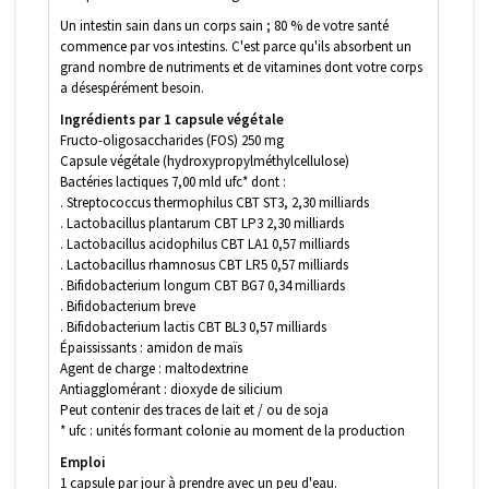
Un intestin sain dans un corps sain ; 80 % de votre santé
commence par vos intestins. C'est parce qu'ils absorbent un
grand nombre de nutriments et de vitamines dont votre corps
a désespérément besoin.
Ingrédients par 1 capsule végétale
Fructo-oligosaccharides (FOS) 250 mg
Capsule végétale (hydroxypropylméthylcellulose)
Bactéries lactiques 7,00 mld ufc* dont :
. Streptococcus thermophilus CBT ST3, 2,30 milliards
. Lactobacillus plantarum CBT LP3 2,30 milliards
. Lactobacillus acidophilus CBT LA1 0,57 milliards
. Lactobacillus rhamnosus CBT LR5 0,57 milliards
. Bifidobacterium longum CBT BG7 0,34 milliards
. Bifidobacterium breve
. Bifidobacterium lactis CBT BL3 0,57 milliards
Épaississants : amidon de maïs
Agent de charge : maltodextrine
Antiagglomérant : dioxyde de silicium
Peut contenir des traces de lait et / ou de soja
* ufc : unités formant colonie au moment de la production
Emploi
1 capsule par jour à prendre avec un peu d'eau.