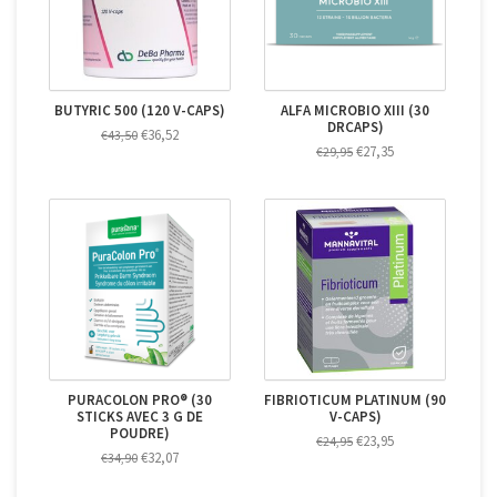
BUTYRIC 500 (120 V-CAPS)
ALFA MICROBIO XIII (30
DRCAPS)
€36,52
€43,50
€27,35
€29,95
PURACOLON PRO® (30
FIBRIOTICUM PLATINUM (90
STICKS AVEC 3 G DE
V-CAPS)
POUDRE)
€23,95
€24,95
€32,07
€34,90