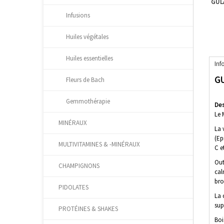
GUL
Infusions
Huiles végétales
Huiles essentielles
Inf
GU
Fleurs de Bach
Gemmothérapie
Des
Le 
MINÉRAUX
La 
(Ep
MULTIVITAMINES & -MINÉRAUX
C e
Out
CHAMPIGNONS
cal
bro
PIDOLATES
La 
sup
PROTÉINES & SHAKES
Boi