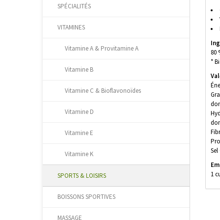
SPÉCIALITÉS
VITAMINES
Ing
Vitamine A & Provitamine A
80 
* B
Vitamine B
Val
Éne
Vitamine C & Bioflavonoïdes
Gra
don
Vitamine D
Hyd
don
Fib
Vitamine E
Pro
Sel
Vitamine K
Em
1 c
SPORTS & LOISIRS
BOISSONS SPORTIVES
MASSAGE