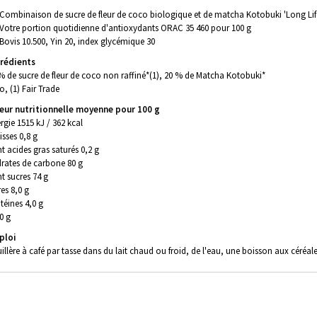
Combinaison de sucre de fleur de coco biologique et de matcha Kotobuki 'Long Life
Votre portion quotidienne d'antioxydants ORAC 35 460 pour 100 g
Bovis 10.500, Yin 20, index glycémique 30
rédients
% de sucre de fleur de coco non raffiné*(1), 20 % de Matcha Kotobuki*
io, (1) Fair Trade
eur nutritionnelle moyenne pour 100 g
rgie 1515 kJ / 362 kcal
isses 0,8 g
t acides gras saturés 0,2 g
rates de carbone 80 g
t sucres 74 g
res 8,0 g
téines 4,0 g
 0 g
ploi
uillère à café par tasse dans du lait chaud ou froid, de l'eau, une boisson aux céréales