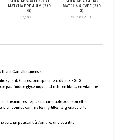
GULA JAVA KOTOBUKI
GULA JAVA CACAO
MATCHA PREMIUM (230
MATCHA & CAFÉ (230
G)
G)
€36,65
€25,95
€37,50
€26,50
u théier Camellia sinensis.
antioxydant. Ceci est principalement dû aux EGCG
te pas l’indice glycémique, est riche en fibres, en vitamine
la L-théanine est le plus remarquable pour son effet
ts bien connus comme les myrtilles, la grenade et le
thé vert. En poussant à l’ombre, une quantité