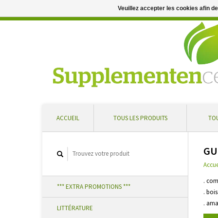
Veuillez accepter les cookies afin d
Conseil professionnel et livraison rapide ... Réduction supplément
ACCUEIL
TOUS LES PRODUITS
TOU
GU
Accue
. com
*** EXTRA PROMOTIONS ***
. boi
. ama
LITTÉRATURE