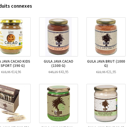
duits connexes
 JAVA CACAO KIDS
GULA JAVA CACAO
GULA JAVA BRUT (1000
 SPORT (390 G)
(1300 G)
G)
€14,96
€43,95
€21,95
€15,95
€45,25
€22,95