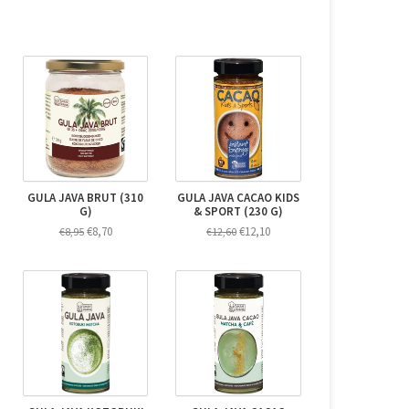
GULA JAVA BRUT (310
GULA JAVA CACAO KIDS
G)
& SPORT (230 G)
€8,70
€12,10
€8,95
€12,60