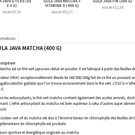
A JAVA STICKS (50
GULA JAVA MATCHA +
GULA JAVA FIN (360 G)
X 4 G)
VITAMINE D (400 G)
€12,58
€12,95
€9,30
€62,67
€9,50
€63,95
ormations
LA JAVA MATCHA (400 G)
cription
Matcha est un thé vert japonais réduit en poudre. Il est fabriqué à partir des feuilles d
valeur ORAC exceptionnellement élevée de 168 500/100g fait de ce thé un puissant 
igallocatechin gallate) que l’on trouve exclusivement dans le thé vert. L’EGCG n’affec
t E.
re les antioxydants, le thé vert matcha contient également des acides aminés, dont 
mant. L’effet antioxydant du matcha est bien supérieur à celui d’autres super alimen
coli.
couleur vert vif du matcha est due à l’énorme teneur en chlorophylle des feuilles de 
plémentaire de chlorophylle est produite.
sson sportive et énergétique originale au matcha