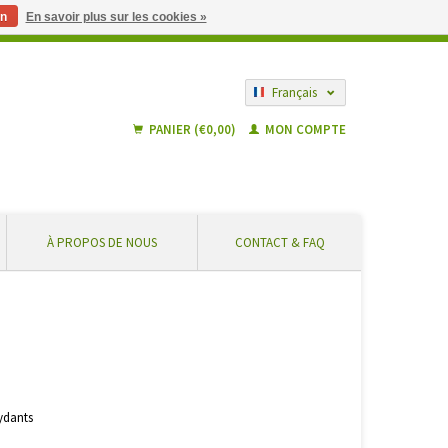
n
En savoir plus sur les cookies »
 partir de € 55 ... En toute sécurité et sans frais supplémentaires
Français
Nederlands
PANIER (€0,00)
MON COMPTE
À PROPOS DE NOUS
CONTACT & FAQ
xydants