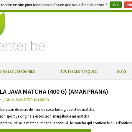
e rendre ce site plus fonctionnel. Est-ce que vous êtes d'accord ?
Oui
No
aire de 5 % à partir de € 100 ... Livraison gratuite en Belgique à
TES LES CATÉGORIES
TOUTES LES MARQUES
BLOG
LA JAVA MATCHA (400 G) (AMANPRANA)
il
/
GULA JAVA MATCHA (400 G)
binaison de sucre de fleur de coco biologique et de matcha
sson sportive originale et boisson énergétique au matcha
nprana utilise le matcha impérial Kotobuki, le matcha qui contient le plus d'antio