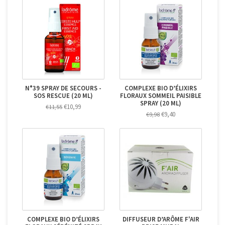
N°39 SPRAY DE SECOURS -
COMPLEXE BIO D’ÉLIXIRS
SOS RESCUE (20 ML)
FLORAUX SOMMEIL PAISIBLE
SPRAY (20 ML)
€10,99
€11,55
€9,40
€9,98
COMPLEXE BIO D’ÉLIXIRS
DIFFUSEUR D’ARÔME F'AIR