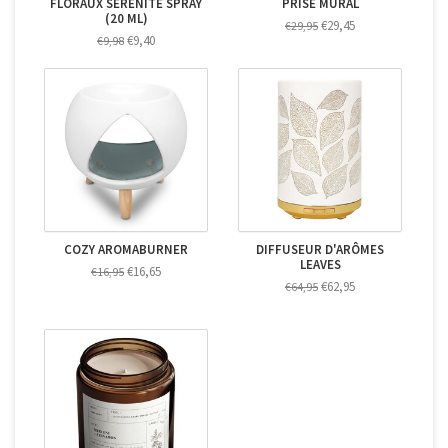
FLORAUX SÉRÉNITÉ SPRAY
PRISE MURAL
(20 ML)
€29,45
€29,95
€9,40
€9,98
COZY AROMABURNER
DIFFUSEUR D'ARÔMES
LEAVES
€16,65
€16,95
€62,95
€64,95