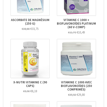
ASCORBATE DE MAGNÉSIUM
VITAMINE C 1000 +
(250 G)
BIOFLAVONOÏDES PLATINUM
(60 V-COMP)
€33,75
€38,80
€10,49
€11,75
X-NUTRI VITAMINE C (90
VITAMINE C 1000 AVEC
CAPS)
BIOFLAVONOÏDES (250
COMPRIMÉS)
€8,18
€9,90
€29,80
€35,50