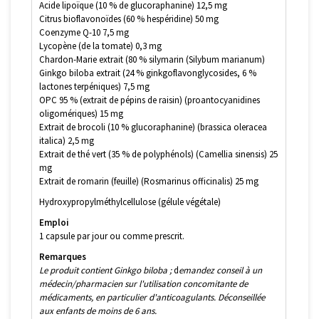
Acide lipoïque (10 % de glucoraphanine) 12,5 mg
Citrus bioflavonoïdes (60 % hespéridine) 50 mg
Coenzyme Q-10 7,5 mg
Lycopène (de la tomate) 0,3 mg
Chardon-Marie extrait (80 % silymarin (Silybum marianum)
Ginkgo biloba extrait (24 % ginkgoflavonglycosides, 6 %
lactones terpéniques) 7,5 mg
OPC 95 % (extrait de pépins de raisin) (proantocyanidines
oligomériques) 15 mg
Extrait de brocoli (10 % glucoraphanine) (brassica oleracea
italica) 2,5 mg
Extrait de thé vert (35 % de polyphénols) (Camellia sinensis) 25
mg
Extrait de romarin (feuille) (Rosmarinus officinalis) 25 mg
Hydroxypropylméthylcellulose (gélule végétale)
Emploi
1 capsule par jour ou comme prescrit.
Remarques
Le produit contient Ginkgo biloba ;
d
emandez conseil à un
médecin/pharmacien sur l'utilisation concomitante de
médicaments, en particulier d'anticoagulants. Déconseillée
aux enfants de moins de 6 ans.