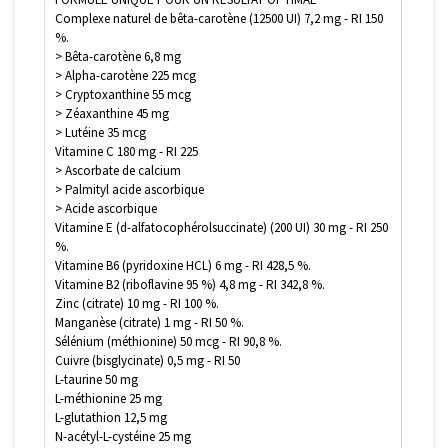
Complexe naturel de bêta-carotène (12500 UI) 7,2 mg - RI 150
%.
> Bêta-carotène 6,8 mg
> Alpha-carotène 225 mcg
> Cryptoxanthine 55 mcg
> Zéaxanthine 45 mg
> Lutéine 35 mcg
Vitamine C 180 mg - RI 225
> Ascorbate de calcium
> Palmityl acide ascorbique
> Acide ascorbique
Vitamine E (d-alfatocophérolsuccinate) (200 UI) 30 mg - RI 250
%.
Vitamine B6 (pyridoxine HCL) 6 mg - RI 428,5 %.
Vitamine B2 (riboflavine 95 %) 4,8 mg - RI 342,8 %.
Zinc (citrate) 10 mg - RI 100 %.
Manganèse (citrate) 1 mg - RI 50 %.
Sélénium (méthionine) 50 mcg - RI 90,8 %.
Cuivre (bisglycinate) 0,5 mg - RI 50
L-taurine 50 mg
L-méthionine 25 mg
L-glutathion 12,5 mg
N-acétyl-L-cystéine 25 mg