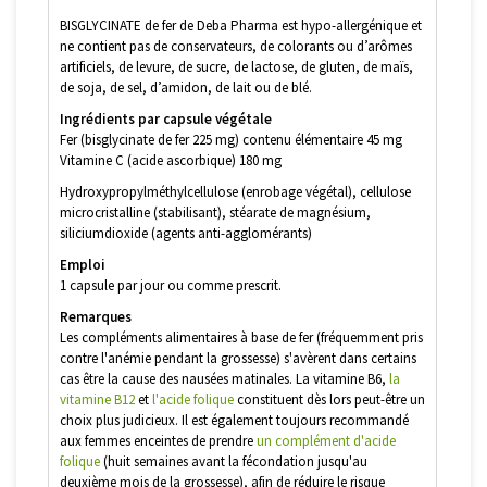
BISGLYCINATE de fer de Deba Pharma est hypo-allergénique et
ne contient pas de conservateurs, de colorants ou d’arômes
artificiels, de levure, de sucre, de lactose, de gluten, de maïs,
de soja, de sel, d’amidon, de lait ou de blé.
Ingrédients par capsule végétale
Fer (bisglycinate de fer 225 mg) contenu élémentaire 45 mg
Vitamine C (acide ascorbique) 180 mg
Hydroxypropylméthylcellulose (enrobage végétal), cellulose
microcristalline (stabilisant), stéarate de magnésium,
siliciumdioxide (agents anti-agglomérants)
Emploi
1 capsule par jour ou comme prescrit.
Remarques
Les compléments alimentaires à base de fer (fréquemment pris
contre l'anémie pendant la grossesse) s'avèrent dans certains
cas être la cause des nausées matinales. La vitamine B6,
la
vitamine B12
et
l'acide folique
constituent dès lors peut-être un
choix plus judicieux. Il est également toujours recommandé
aux femmes enceintes de prendre
un complément d'acide
folique
(huit semaines avant la fécondation jusqu'au
deuxième mois de la grossesse), afin de réduire le risque