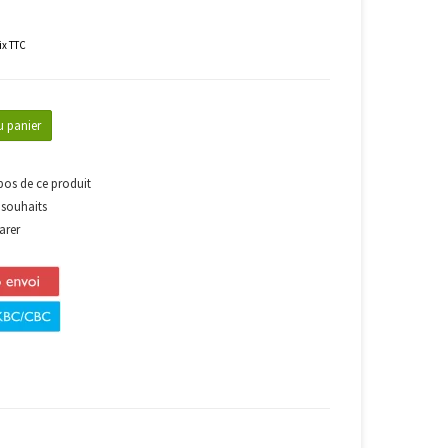
rix TTC
u panier
pos de ce produit
e souhaits
arer