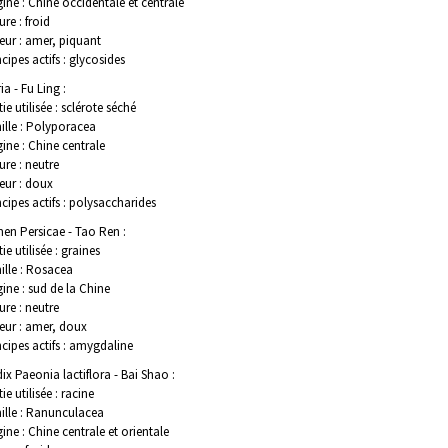
gine : Chine occidentale et centrale
ure : froid
eur : amer, piquant
ncipes actifs : glycosides
ia - Fu Ling :
tie utilisée : sclérote séché
ille : Polyporacea
gine : Chine centrale
ure : neutre
eur : doux
ncipes actifs : polysaccharides
en Persicae - Tao Ren :
tie utilisée : graines
ille : Rosacea
gine : sud de la Chine
ure : neutre
eur : amer, doux
ncipes actifs : amygdaline
ix Paeonia lactiflora - Bai Shao :
ie utilisée : racine
ille : Ranunculacea
gine : Chine centrale et orientale