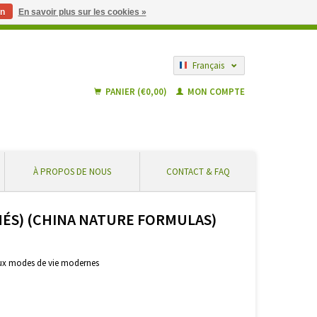
n
En savoir plus sur les cookies »
 partir de € 55 ... En toute sécurité et sans frais supplémentaires
Français
Nederlands
PANIER (€0,00)
MON COMPTE
À PROPOS DE NOUS
CONTACT & FAQ
IMÉS) (CHINA NATURE FORMULAS)
aux modes de vie modernes