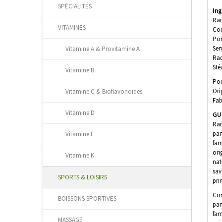
SPÉCIALITÉS
In
Ram
VITAMINES
Cor
Por
Sem
Vitamine A & Provitamine A
Rad
Sté
Vitamine B
Poi
Ori
Vitamine C & Bioflavonoïdes
Fab
Vitamine D
GUI
Ram
par
Vitamine E
fam
ori
Vitamine K
nat
sav
SPORTS & LOISIRS
pri
Cor
BOISSONS SPORTIVES
par
fam
MASSAGE