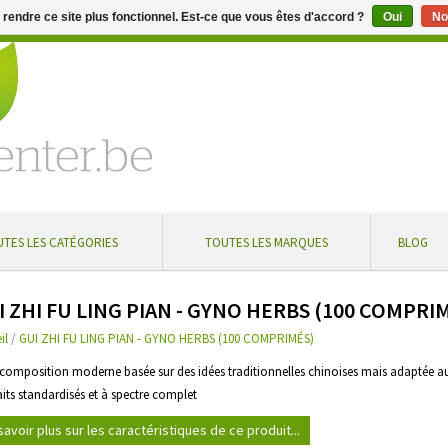
e rendre ce site plus fonctionnel. Est-ce que vous êtes d'accord ?
Oui
No
aire de 5 % à partir de € 100 ... Livraison gratuite en Belgique à
TES LES CATÉGORIES
TOUTES LES MARQUES
BLOG
I ZHI FU LING PIAN - GYNO HERBS (100 COMPR
il
/
GUI ZHI FU LING PIAN - GYNO HERBS (100 COMPRIMÉS)
 composition moderne basée sur des idées traditionnelles chinoises mais adaptée 
raits standardisés et à spectre complet
savoir plus sur les caractéristiques de ce produit...