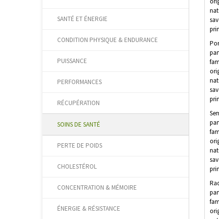
ori
nat
SANTÉ ET ÉNERGIE
sav
pri
CONDITION PHYSIQUE & ENDURANCE
Por
par
PUISSANCE
fam
ori
nat
PERFORMANCES
sav
pri
RÉCUPÉRATION
Sem
par
SOINS DE SANTÉ
fam
ori
PERTE DE POIDS
nat
sav
CHOLESTÉROL
pri
Rad
CONCENTRATION & MÉMOIRE
part
fam
ÉNERGIE & RÉSISTANCE
ori