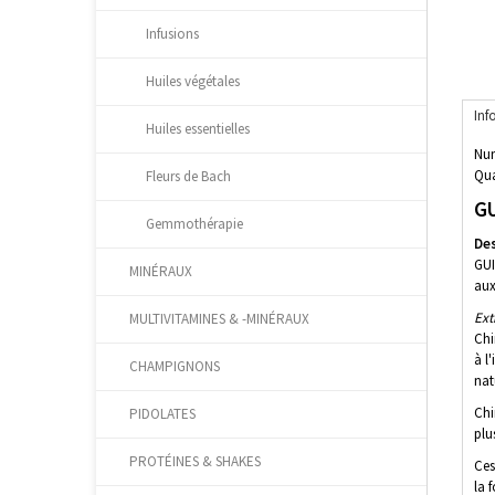
Infusions
Huiles végétales
Inf
Huiles essentielles
Num
Qua
Fleurs de Bach
GU
Gemmothérapie
Des
GUI
MINÉRAUX
aux
Ext
MULTIVITAMINES & -MINÉRAUX
Chi
à l
CHAMPIGNONS
nat
Chi
PIDOLATES
plu
PROTÉINES & SHAKES
Ces
la 