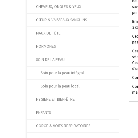
nat
sav
CHEVEUX, ONGLES & YEUX
pri
CŒUR & VAISSEAUX SANGUINS
Em
3 c
MAUX DE TÊTE
Cec
pas
HORMONES
Ces
sel
SOIN DE LA PEAU
Ces
d'u
Soin pour la peau intégral
Con
Soin pour la peau local
Con
mal
HYGIÈNE ET BIEN-ÊTRE
ENFANTS
GORGE & VOIES RESPIRATOIRES