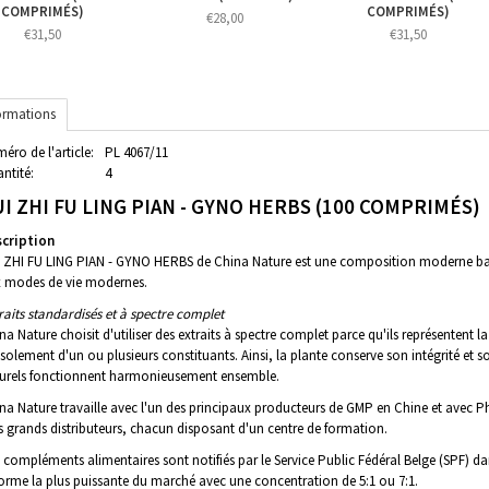
COMPRIMÉS)
COMPRIMÉS)
€28,00
€31,50
€31,50
ormations
éro de l'article:
PL 4067/11
ntité:
4
I ZHI FU LING PIAN - GYNO HERBS (100 COMPRIMÉS)
cription
 ZHI FU LING PIAN - GYNO HERBS de China Nature est une composition moderne basée
 modes de vie modernes.
raits standardisés et à spectre complet
na Nature choisit d'utiliser des extraits à spectre complet parce qu'ils représentent la
'isolement d'un ou plusieurs constituants. Ainsi, la plante conserve son intégrité et s
urels fonctionnent harmonieusement ensemble.
na Nature travaille avec l'un des principaux producteurs de GMP en Chine et avec
s grands distributeurs, chacun disposant d'un centre de formation.
 compléments alimentaires sont notifiés par le Service Public Fédéral Belge (SPF) da
forme la plus puissante du marché avec une concentration de 5:1 ou 7:1.