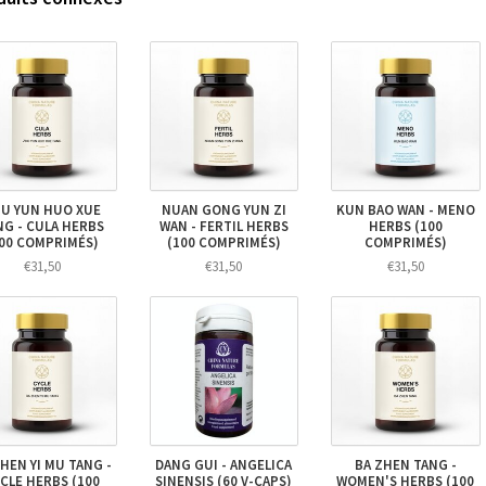
U YUN HUO XUE
NUAN GONG YUN ZI
KUN BAO WAN - MENO
NG - CULA HERBS
WAN - FERTIL HERBS
HERBS (100
100 COMPRIMÉS)
(100 COMPRIMÉS)
COMPRIMÉS)
€31,50
€31,50
€31,50
ZHEN YI MU TANG -
DANG GUI - ANGELICA
BA ZHEN TANG -
CLE HERBS (100
SINENSIS (60 V-CAPS)
WOMEN'S HERBS (100