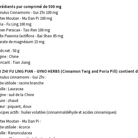
grédients par comprimé de 500 mg
ulus Cinnamomi - Gui Zhi 100 mg
tex Moutan - Mu Dan Pi 100 mg
ia - Fu Ling 100 mg
en Persicae - Tao Ren 100 mg
ix Paeonia lactiflora - Bai Shao 85 mg
arate de magnésium 15 mg
ds net : 50 g
gine : Chine
ricant : Tian Jiang
 ZHI FU LING PIAN - GYNO HERBS (Cinnamon Twig and Poria Pill) contient de
ulus cinnamomi - Gui Zhi :
tie utilisée : racine branche
ille : Lauracea
gine : sud de la Chine
ure : chaud
eur : piquant, doux
ncipes actifs : huiles volatiles (cinnanmaldéhyde et acides cinnamiques)
tex Moutan - Mu Dan Pi :
tie utilisée : écorce
ille : Ranunculacea