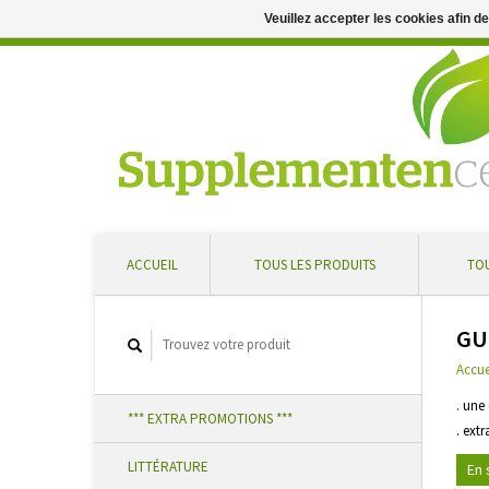
Veuillez accepter les cookies afin d
Conseil professionnel et livraison rapide ... Réduction supplément
ACCUEIL
TOUS LES PRODUITS
TOU
GU
Accue
. une
*** EXTRA PROMOTIONS ***
. ext
LITTÉRATURE
En 