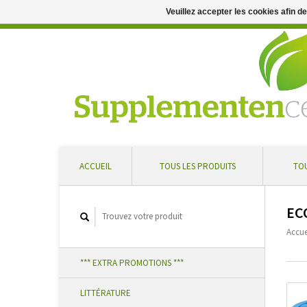
Veuillez accepter les cookies afin d
Conseil professionnel et livraison rapide ... Réduction supplément
ACCUEIL
TOUS LES PRODUITS
TOU
EC
Accue
*** EXTRA PROMOTIONS ***
LITTÉRATURE