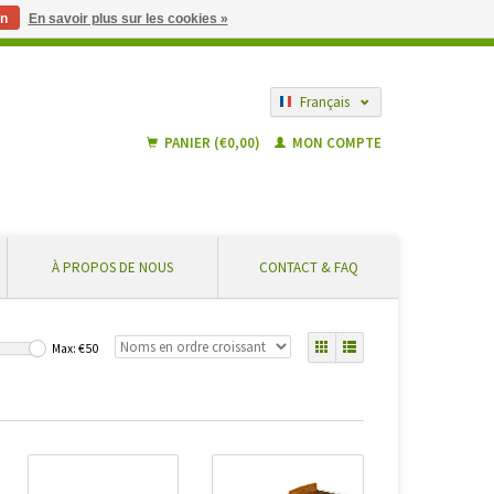
n
En savoir plus sur les cookies »
 partir de € 55 ... En toute sécurité et sans frais supplémentaires
Français
Nederlands
PANIER (€0,00)
MON COMPTE
À PROPOS DE NOUS
CONTACT & FAQ
Max: €
50