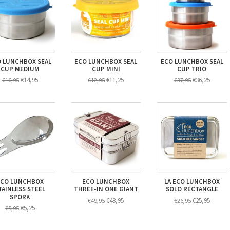
 LUNCHBOX SEAL
ECO LUNCHBOX SEAL
ECO LUNCHBOX SEAL
CUP MEDIUM
CUP MINI
CUP TRIO
€14,95
€11,25
€36,25
€16,95
€12,95
€37,95
ECO LUNCHBOX
ECO LUNCHBOX
LA ECO LUNCHBOX
TAINLESS STEEL
THREE-IN ONE GIANT
SOLO RECTANGLE
SPORK
€48,95
€25,95
€49,95
€26,95
€5,25
€5,95