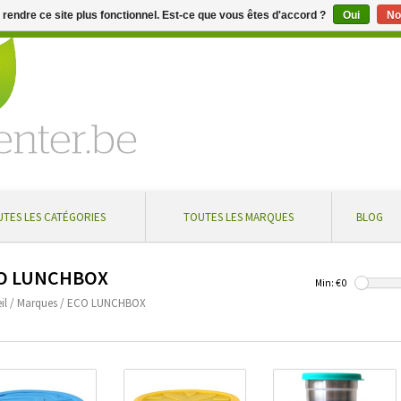
e rendre ce site plus fonctionnel. Est-ce que vous êtes d'accord ?
Oui
No
aire de 5 % à partir de € 100 ... Livraison gratuite en Belgique à
TES LES CATÉGORIES
TOUTES LES MARQUES
BLOG
O LUNCHBOX
Min: €
0
il
/
Marques
/
ECO LUNCHBOX