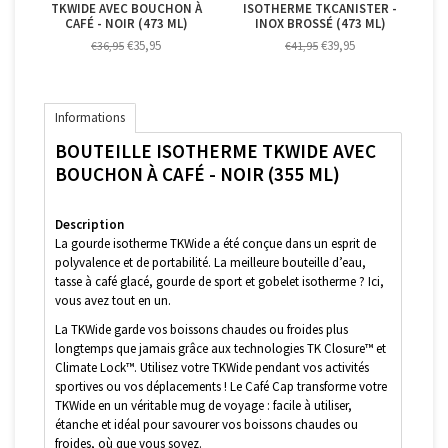
TKWIDE AVEC BOUCHON À
ISOTHERME TKCANISTER -
CAFÉ - NOIR (473 ML)
INOX BROSSÉ (473 ML)
€35,95
€39,95
€36,95
€41,95
Informations
BOUTEILLE ISOTHERME TKWIDE AVEC
BOUCHON À CAFÉ - NOIR (355 ML)
Description
La gourde isotherme TKWide a été conçue dans un esprit de
polyvalence et de portabilité. La meilleure bouteille d’eau,
tasse à café glacé, gourde de sport et gobelet isotherme ? Ici,
vous avez tout en un.
La TKWide garde vos boissons chaudes ou froides plus
longtemps que jamais grâce aux technologies TK Closure™ et
Climate Lock™. Utilisez votre TKWide pendant vos activités
sportives ou vos déplacements ! Le Café Cap transforme votre
TKWide en un véritable mug de voyage : facile à utiliser,
étanche et idéal pour savourer vos boissons chaudes ou
froides, où que vous soyez.