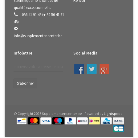
scientifiquement fondés de
Renvoi
qualité exceptionnelle.
056 41 91 48 (+ 32 56 41 91
48)
info@supplementencenter.be
Infolettre
Social Media
S'abonner
© Copyright 2026 Supplementencenter.be - Powered by
Lightspeed