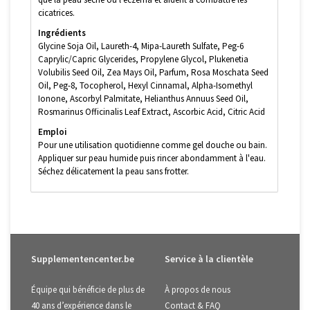
cicatrices.
Ingrédients
Glycine Soja Oil, Laureth-4, Mipa-Laureth Sulfate, Peg-6
Caprylic/Capric Glycerides, Propylene Glycol, Plukenetia
Volubilis Seed Oil, Zea Mays Oil, Parfum, Rosa Moschata Seed
Oil, Peg-8, Tocopherol, Hexyl Cinnamal, Alpha-Isomethyl
Ionone, Ascorbyl Palmitate, Helianthus Annuus Seed Oil,
Rosmarinus Officinalis Leaf Extract, Ascorbic Acid, Citric Acid
Emploi
Pour une utilisation quotidienne comme gel douche ou bain.
Appliquer sur peau humide puis rincer abondamment à l'eau.
Séchez délicatement la peau sans frotter.
Supplementencenter.be
Service à la clientèle
Équipe qui bénéficie de plus de
À propos de nous
40 ans d’expérience dans le
Contact & FAQ