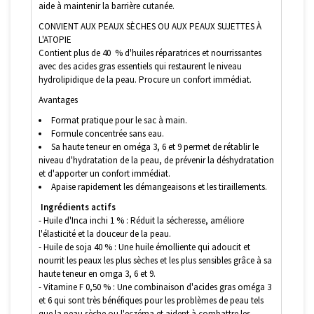
aide à maintenir la barrière cutanée.
CONVIENT AUX PEAUX SÈCHES OU AUX PEAUX SUJETTES À
L'ATOPIE
Contient plus de 40 % d'huiles réparatrices et nourrissantes
avec des acides gras essentiels qui restaurent le niveau
hydrolipidique de la peau. Procure un confort immédiat.
Avantages
Format pratique pour le sac à main.
Formule concentrée sans eau.
Sa haute teneur en oméga 3, 6 et 9 permet de rétablir le
niveau d'hydratation de la peau, de prévenir la déshydratation
et d'apporter un confort immédiat.
Apaise rapidement les démangeaisons et les tiraillements.
Ingrédients actifs
- Huile d'Inca inchi 1 % : Réduit la sécheresse, améliore
l'élasticité et la douceur de la peau.
- Huile de soja 40 % : Une huile émolliente qui adoucit et
nourrit les peaux les plus sèches et les plus sensibles grâce à sa
haute teneur en omga 3, 6 et 9.
- Vitamine F 0,50 % : Une combinaison d'acides gras oméga 3
et 6 qui sont très bénéfiques pour les problèmes de peau tels
que la peau sèche ou l'eczéma et aident à combattre les