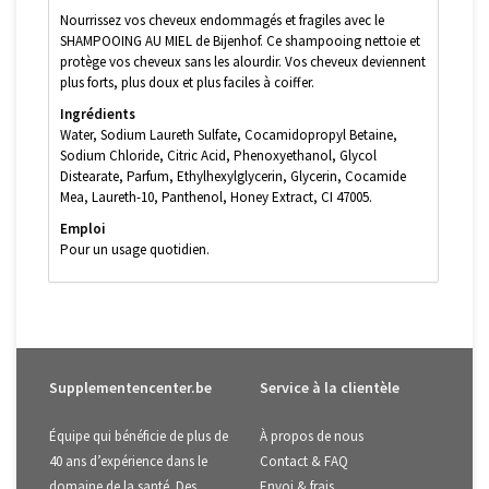
Nourrissez vos cheveux endommagés et fragiles avec le
SHAMPOOING AU MIEL de Bijenhof. Ce shampooing nettoie et
protège vos cheveux sans les alourdir. Vos cheveux deviennent
plus forts, plus doux et plus faciles à coiffer.
Ingrédients
Water, Sodium Laureth Sulfate, Cocamidopropyl Betaine,
Sodium Chloride, Citric Acid, Phenoxyethanol, Glycol
Distearate, Parfum, Ethylhexylglycerin, Glycerin, Cocamide
Mea, Laureth-10, Panthenol, Honey Extract, CI 47005.
Emploi
Pour un usage quotidien.
Supplementencenter.be
Service à la clientèle
Équipe qui bénéficie de plus de
À propos de nous
40 ans d’expérience dans le
Contact & FAQ
domaine de la santé. Des
Envoi & frais