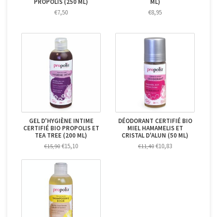
PROPOLIS (250 ML)
ML)
€7,50
€8,95
GEL D'HYGIÈNE INTIME
DÉODORANT CERTIFIÉ BIO
CERTIFIÉ BIO PROPOLIS ET
MIEL HAMAMELIS ET
TEA TREE (200 ML)
CRISTAL D'ALUN (50 ML)
€15,10
€10,83
€15,90
€11,40