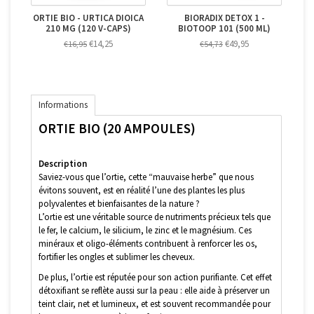
ORTIE BIO - URTICA DIOICA
BIORADIX DETOX 1 -
210 MG (120 V-CAPS)
BIOTOOP 101 (500 ML)
€14,25
€49,95
€16,95
€54,73
Informations
ORTIE BIO (20 AMPOULES)
Description
Saviez-vous que l’ortie, cette “mauvaise herbe” que nous
évitons souvent, est en réalité l’une des plantes les plus
polyvalentes et bienfaisantes de la nature ?
L’ortie est une véritable source de nutriments précieux tels que
le fer, le calcium, le silicium, le zinc et le magnésium. Ces
minéraux et oligo-éléments contribuent à renforcer les os,
fortifier les ongles et sublimer les cheveux.
De plus, l’ortie est réputée pour son action purifiante. Cet effet
détoxifiant se reflète aussi sur la peau : elle aide à préserver un
teint clair, net et lumineux, et est souvent recommandée pour