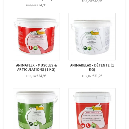
€32,95
€33,20
€34,95
€35,53
ANIMAFLEX - MUSCLES &
ANIMARELAX - DÉTENTE (1
ARTICULATIONS (1 KG)
KG)
€34,95
€31,25
€36,14
€32,07