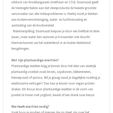
uitstoot van broeikasgassen (methaan en CO2). Daarnaast geeft
de Verenigde Naties aan dat vleesproductie de tweede grootste
veroorzaker van alle milieuproblemen is. Hierbij moet je denken
aan bodemverontreiniging, water- en luchtvervuiling en
aantasting van de biodiversiteit.
. Waterverspilling: Daarnaast bespaar je door een biefstuk te laten
staan, meer water dan wanneer je 6 maanden niet doucht.
Hiermee kunnen we het watertekort in en buiten Nederland
terugdringen.
Wat zijn plantaardige eiwitten?
Plantaardige eiwitten krijg je binnen door het eten van eiwitrijk
plantaardig voedsel zoals linzen, sojabonen, kikkererwten,
hennepzaad of quinoa. Wil je graag naast je dagelijkse voeding je
eiwitinname verhogen? Dan kan je kiezen voor vegan protein
shakes. Dit doe je door plantaardige eiwitten in de vorm van
poeder te mixen met yoghurt, kwark of een drank naar keuze.
Wie heeft eiwitten nodig?
Vaak hoor je sporters of mensen die op dieet zijn over het