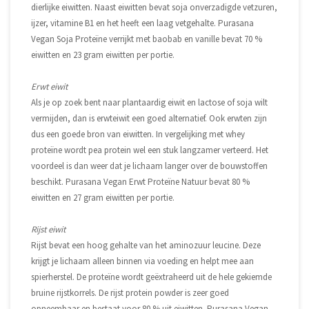
dierlijke eiwitten. Naast eiwitten bevat soja onverzadigde vetzuren,
ijzer, vitamine B1 en het heeft een laag vetgehalte. Purasana
Vegan Soja Proteïne verrijkt met baobab en vanille bevat 70 %
eiwitten en 23 gram eiwitten per portie.
Erwt eiwit
Als je op zoek bent naar plantaardig eiwit en lactose of soja wilt
vermijden, dan is erwteiwit een goed alternatief. Ook erwten zijn
dus een goede bron van eiwitten. In vergelijking met whey
proteïne wordt pea protein wel een stuk langzamer verteerd. Het
voordeel is dan weer dat je lichaam langer over de bouwstoffen
beschikt. Purasana Vegan Erwt Proteïne Natuur bevat 80 %
eiwitten en 27 gram eiwitten per portie.
Rijst eiwit
Rijst bevat een hoog gehalte van het aminozuur leucine. Deze
krijgt je lichaam alleen binnen via voeding en helpt mee aan
spierherstel. De proteïne wordt geëxtraheerd uit de hele gekiemde
bruine rijstkorrels. De rijst protein powder is zeer goed
opneembaar en bestaat voor 80 % uit eiwitten. Purasana Vegan